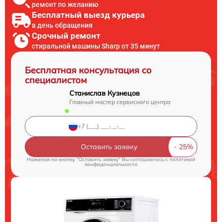
ремонт по желанию
Бесплатный выезд курьера
в день обращения
Срочный ремонт
стиральной машины Sharp от 35 минут
Бесплатная консультация со
специалистом
Станислав Кузнецов
Главный мастер сервисного центра
Оставить заявку
Нажимая на кнопку "Оставить заявку" Вы соглашаетесь c
политикой
конфиденциальности