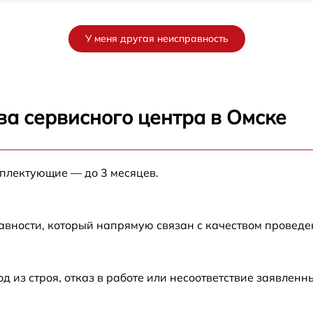
от 60 мин
У меня другая неисправность
от 60 мин
от 60 мин
ва сервисного центра в Омске
от 60 мин
мплектующие — до 3 месяцев.
от 60 мин
от 60 мин
авности, который напрямую связан с качеством провед
от 60 мин
из строя, отказ в работе или несоответствие заявлен
от 60 мин