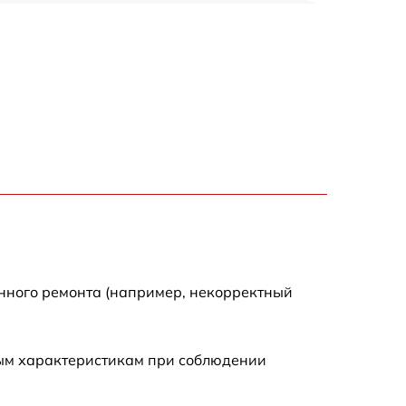
650 р
500 р
650 р
710 р
590 р
650 р
енного ремонта (например, некорректный
800 р
ным характеристикам при соблюдении
450 р