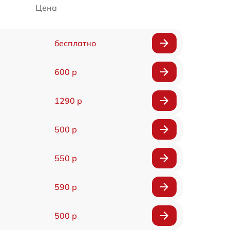
Цена
бесплатно
600 р
1290 р
500 р
550 р
590 р
500 р