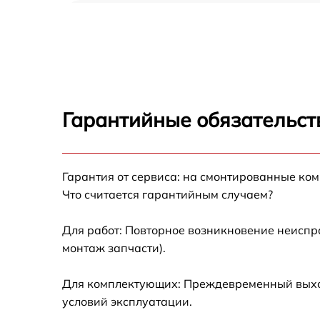
Ремонт/замена датчика температуры Sharp
SJ-F77PCBE
Замена термостата Sharp SJ-F77PCBE
Замена усилителей Sharp SJ-F77PCBE
Гарантийные обязательст
Замена таймера Sharp SJ-F77PCBE
Гарантия от сервиса: на смонтированные ко
Замена электросхемы Sharp SJ-F77PCBE
Что считается гарантийным случаем?
Ремонт испарителя Sharp SJ-F77PCBE
Для работ: Повторное возникновение неиспр
монтаж запчасти).
Устранение засора трубопровода Sharp SJ-
F77PCBE
Для комплектующих: Преждевременный выход 
Ремонт датчика морозильного отделения
условий эксплуатации.
Sharp SJ-F77PCBE