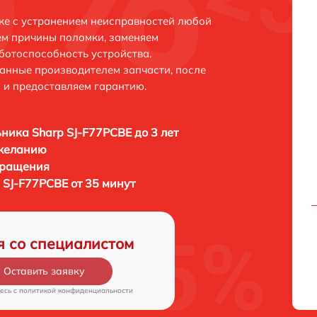
ке с устранением неисправностей любой
ем причины поломки, заменяем
ботоспособность устройства.
анные производителем запчасти, после
 и предоставляем гарантию.
ника Sharp SJ-F77PCBE до 3 лет
 желанию
бращения
 SJ-F77PCBE от 35 минут
я со специалистом
Оставить заявку
есь c
политикой конфиденциальности